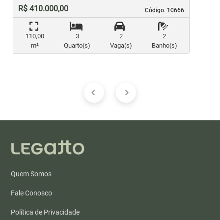
R$ 410.000,00
Código. 10666
Código. 10666
110,00
3
2
2
m²
Quarto(s)
Vaga(s)
Banho(s)
Quem Somos
Fale Conosco
Política de Privacidade