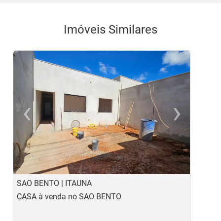
Imóveis Similares
‹
›
Previous
Ne
SAO BENTO | ITAUNA
R
CASA à venda no SAO BENTO
C