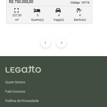
R$ 730.000,00
Código. 10716
Código. 10716
227,00
3
4
4
m²
Quarto(s)
Vaga(s)
Banho(s)
Quem Somos
Fale Conosco
Política de Privacidade