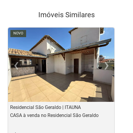
Imóveis Similares
NOVO
‹
›
Previous
Ne
Residencial São Geraldo | ITAUNA
S
CASA à venda no Residencial São Geraldo
C