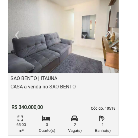
‹
›
Previous
Ne
SAO BENTO | ITAUNA
N
CASA à venda no SAO BENTO
C
R$ 340.000,00
Código. 10518
Código. 10518
65,00
3
2
1
m²
Quarto(s)
Vaga(s)
Banho(s)