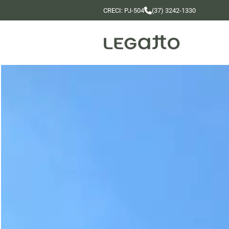
CRECI: PJ-504
(37) 3242-1330