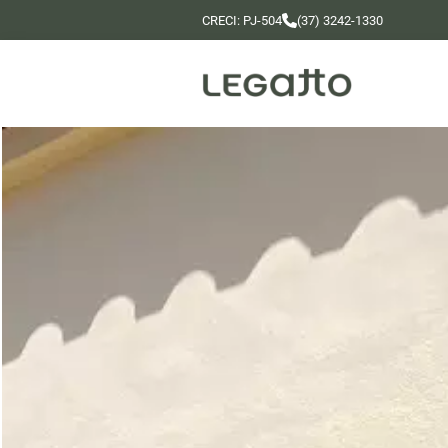
CRECI: PJ-504
(37) 3242-1330