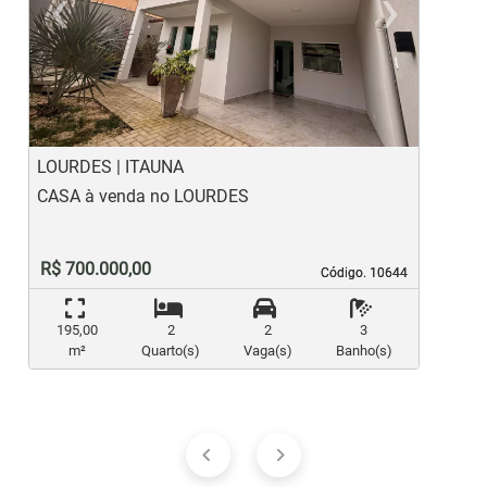
‹
›
Previous
Ne
LOURDES | ITAUNA
V
CASA à venda no LOURDES
C
R$ 700.000,00
Código. 10644
Código. 10644
195,00
2
2
3
m²
Quarto(s)
Vaga(s)
Banho(s)