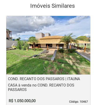
Imóveis Similares
‹
›
Previous
Ne
COND. RECANTO DOS PASSAROS | ITAUNA
B
CASA à venda no COND. RECANTO DOS
C
PASSAROS
R$ 1.050.000,00
Código. 10467
Código. 10467