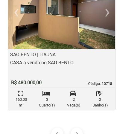
‹
›
Previous
Ne
SAO BENTO | ITAUNA
L
CASA à venda no SAO BENTO
C
R$ 480.000,00
Código. 10718
Código. 10718
160,00
3
2
2
m²
Quarto(s)
Vaga(s)
Banho(s)