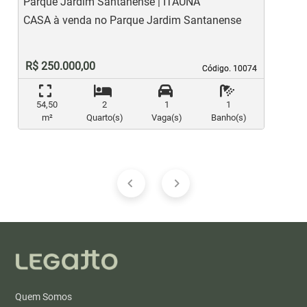
Parque Jardim Santanense | ITAUNA
S
CASA à venda no Parque Jardim Santanense
C
R$ 250.000,00
Código. 10074
Código. 10074
54,50
2
1
1
m²
Quarto(s)
Vaga(s)
Banho(s)
Quem Somos