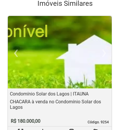
Imóveis Similares
‹
›
Previous
Ne
Condomínio Solar dos Lagos | ITAUNA
C
CHACARA à venda no Condomínio Solar dos
C
Lagos
R$ 180.000,00
Código. 9254
Código. 9254