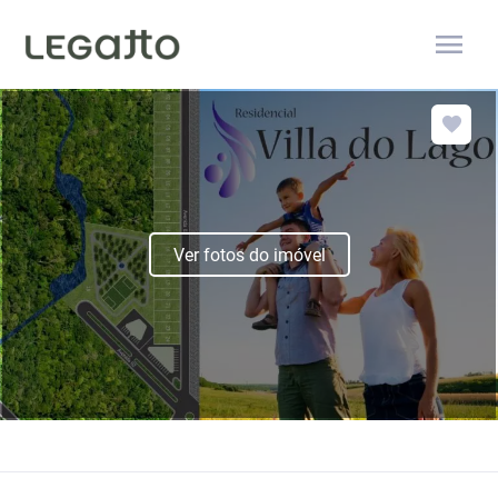
menu
Ver fotos do imóvel