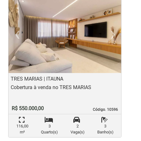
‹
›
Previous
Ne
TRES MARIAS | ITAUNA
C
Cobertura à venda no TRES MARIAS
C
R$ 550.000,00
Código. 10596
Código. 10596
116,00
3
2
3
m²
Quarto(s)
Vaga(s)
Banho(s)