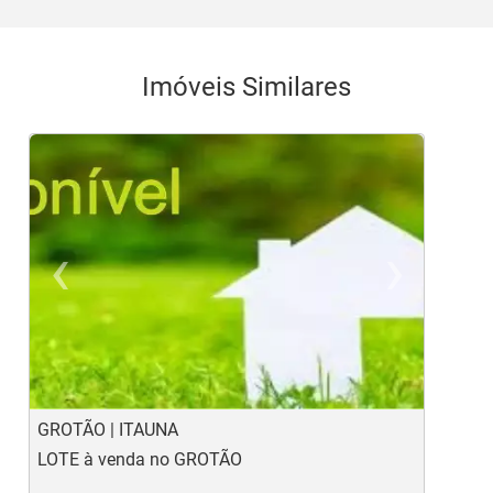
Imóveis Similares
‹
›
Previous
Ne
GROTÃO | ITAUNA
B
LOTE à venda no GROTÃO
L