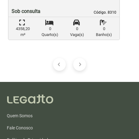
Sob consulta
Código. 8310
Código. 8310
4358,20
0
0
0
m²
Quarto(s)
Vaga(s)
Banho(s)
Quem Somos
Fale Conosco