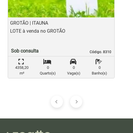
GROTÃO | ITAUNA
B
LOTE à venda no GROTÃO
L
Sob consulta
Código. 8310
Código. 8310
4358,20
0
0
0
m²
Quarto(s)
Vaga(s)
Banho(s)