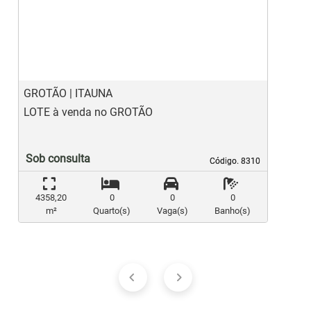
Previous
Ne
GROTÃO | ITAUNA
B
LOTE à venda no GROTÃO
L
Sob consulta
Código. 8310
Código. 8310
4358,20
0
0
0
m²
Quarto(s)
Vaga(s)
Banho(s)