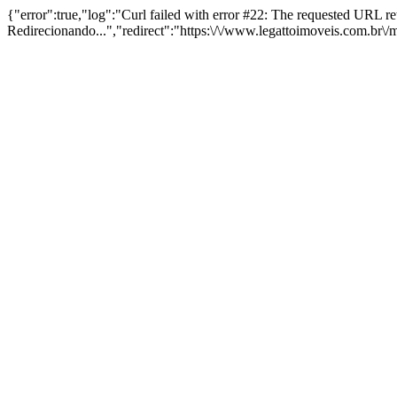
{"error":true,"log":"Curl failed with error #22: The requested URL 
Redirecionando...","redirect":"https:\/\/www.legattoimoveis.com.br\