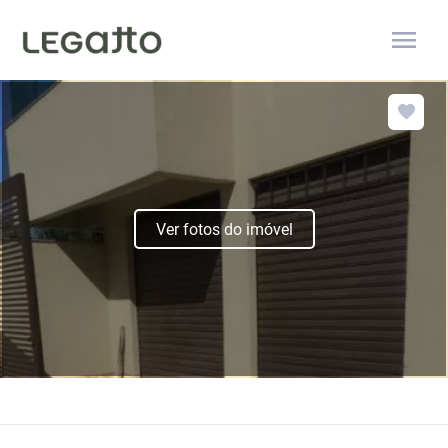
menu
Ver fotos do imóvel