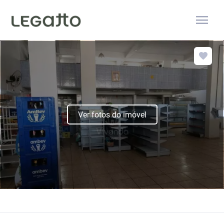
menu
Ver fotos do imóvel