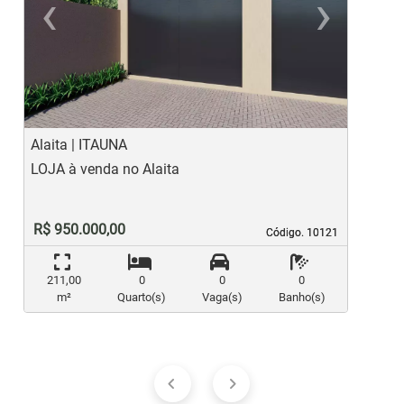
‹
›
Previous
Ne
Alaita | ITAUNA
J
LOJA à venda no Alaita
L
R$ 950.000,00
Código. 10121
Código. 10121
211,00
0
0
0
m²
Quarto(s)
Vaga(s)
Banho(s)