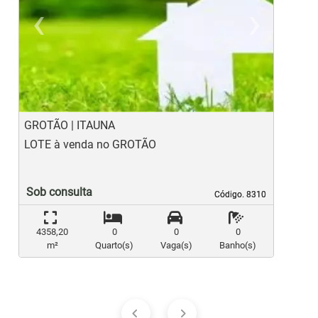
‹
›
Previous
Ne
GROTÃO | ITAUNA
B
LOTE à venda no GROTÃO
L
Sob consulta
Código. 8310
Código. 8310
4358,20
0
0
0
m²
Quarto(s)
Vaga(s)
Banho(s)