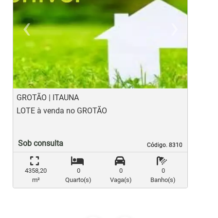
‹
›
Previous
Ne
GROTÃO | ITAUNA
B
LOTE à venda no GROTÃO
L
Sob consulta
Código. 8310
Código. 8310
4358,20
0
0
0
m²
Quarto(s)
Vaga(s)
Banho(s)