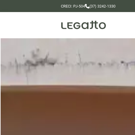
CRECI: PJ-504
(37) 3242-1330