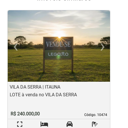
‹
›
Previous
Ne
VILA DA SERRA | ITAUNA
P
LOTE à venda no VILA DA SERRA
L
R$ 240.000,00
Código. 10474
Código. 10474