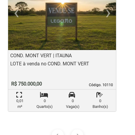
‹
›
Previous
Ne
COND. MONT VERT | ITAUNA
T
LOTE à venda no COND. MONT VERT
L
R$ 750.000,00
Código. 10110
Código. 10110
0,01
0
0
0
m²
Quarto(s)
Vaga(s)
Banho(s)