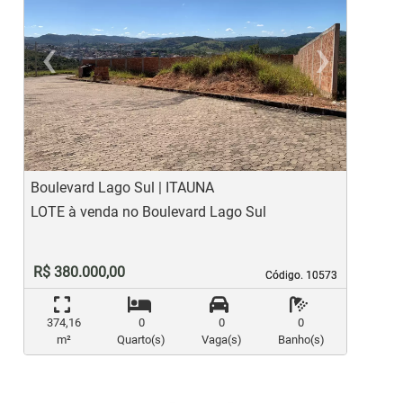
‹
›
Previous
Ne
Boulevard Lago Sul | ITAUNA
T
LOTE à venda no Boulevard Lago Sul
L
R$ 380.000,00
Código. 10573
Código. 10573
374,16
0
0
0
m²
Quarto(s)
Vaga(s)
Banho(s)