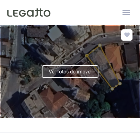
menu
Ver fotos do imóvel