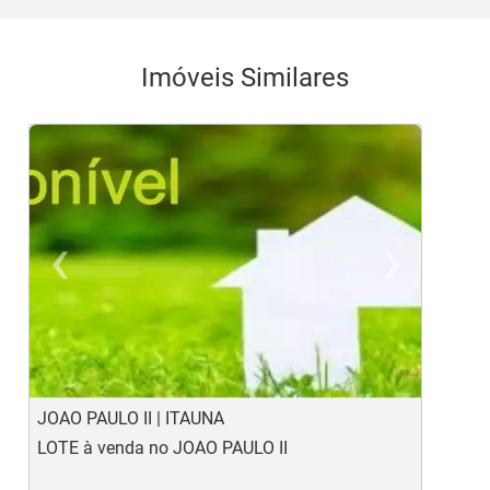
Imóveis Similares
‹
›
Previous
Ne
JOAO PAULO II | ITAUNA
S
LOTE à venda no JOAO PAULO II
L