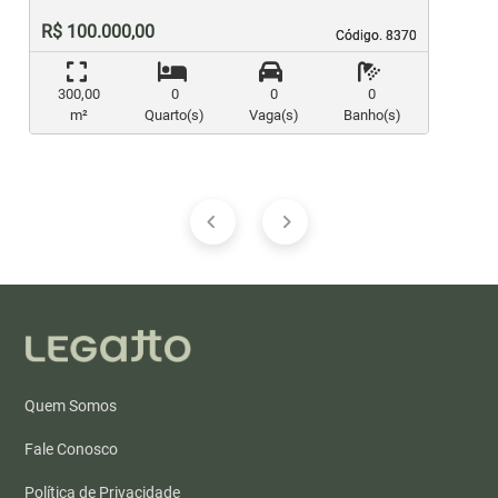
R$ 100.000,00
Código. 8370
Código. 8370
300,00
0
0
0
m²
Quarto(s)
Vaga(s)
Banho(s)
Quem Somos
Fale Conosco
Política de Privacidade