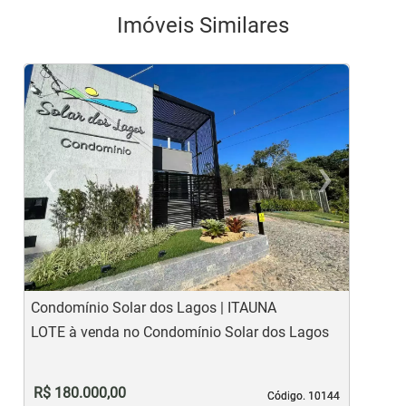
Imóveis Similares
‹
›
Previous
Ne
Condomínio Solar dos Lagos | ITAUNA
J
LOTE à venda no Condomínio Solar dos Lagos
L
R$ 180.000,00
Código. 10144
Código. 10144