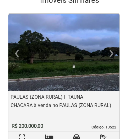
Imóveis Similares
‹
›
Previous
Ne
PAULAS (ZONA RURAL) | ITAUNA
C
CHACARA à venda no PAULAS (ZONA RURAL)
L
M
R$ 200.000,00
Código. 10522
Código. 10522