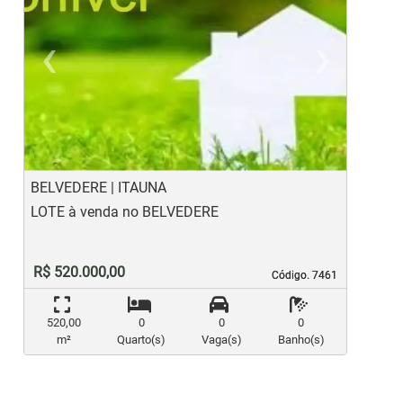
‹
›
Previous
Ne
BELVEDERE | ITAUNA
B
LOTE à venda no BELVEDERE
L
R$ 520.000,00
Código. 7461
Código. 7461
520,00
0
0
0
m²
Quarto(s)
Vaga(s)
Banho(s)