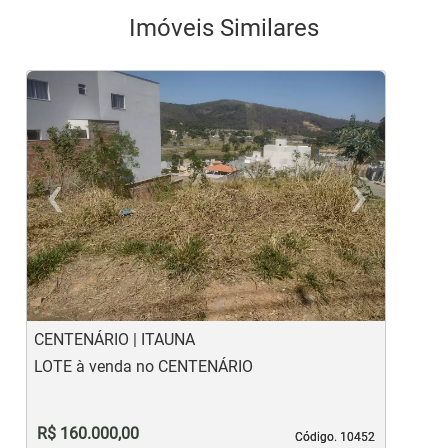
Imóveis Similares
‹
›
Previous
Ne
CENTENÁRIO | ITAUNA
G
LOTE à venda no CENTENÁRIO
L
R$ 160.000,00
Código. 10452
Código. 10452