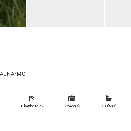
ITAUNA/MG
)
0 banheiro(s)
0 Vaga(s)
0 Suíte(s)