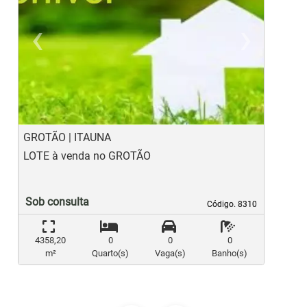
‹
›
Previous
Ne
GROTÃO | ITAUNA
B
LOTE à venda no GROTÃO
L
Sob consulta
Código. 8310
Código. 8310
4358,20
0
0
0
m²
Quarto(s)
Vaga(s)
Banho(s)