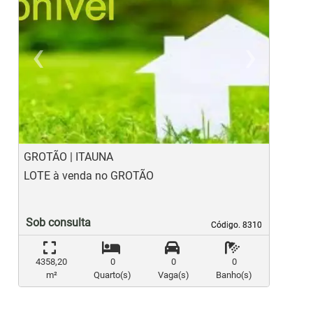
‹
›
Previous
Ne
GROTÃO | ITAUNA
B
LOTE à venda no GROTÃO
L
Sob consulta
Código. 8310
Código. 8310
4358,20
0
0
0
m²
Quarto(s)
Vaga(s)
Banho(s)