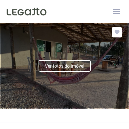
menu
Ver fotos do imóvel