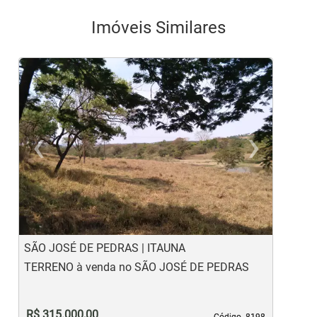
Imóveis Similares
‹
›
Previous
Ne
SÃO JOSÉ DE PEDRAS | ITAUNA
B
TERRENO à venda no SÃO JOSÉ DE PEDRAS
T
R$ 315.000,00
Código. 8198
Código. 8198