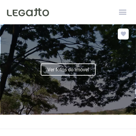
menu
Ver fotos do imóvel