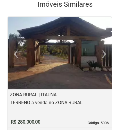
Imóveis Similares
‹
›
Previous
Ne
ZONA RURAL | ITAUNA
S
TERRENO à venda no ZONA RURAL
T
R$ 280.000,00
Código. 5906
Código. 5906