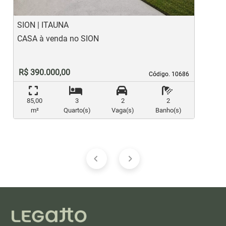
SION | ITAUNA
P
CASA à venda no SION
C
R$ 390.000,00
Código. 10686
Código. 10686
85,00
3
2
2
m²
Quarto(s)
Vaga(s)
Banho(s)