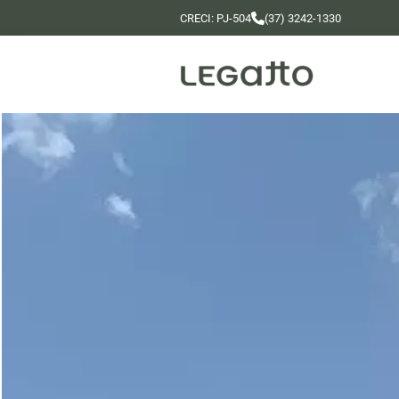
CRECI: PJ-504
(37) 3242-1330