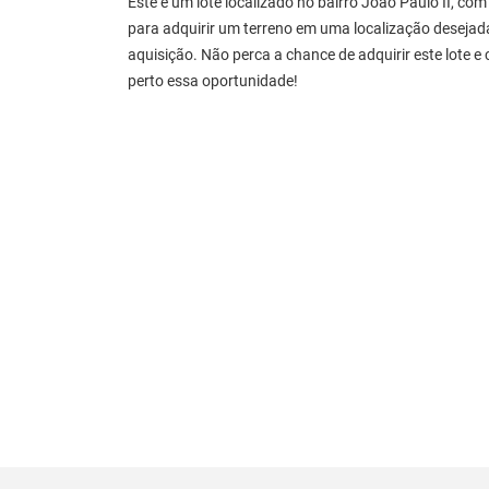
Este é um lote localizado no bairro João Paulo II, 
para adquirir um terreno em uma localização desejada.
aquisição. Não perca a chance de adquirir este lote e
perto essa oportunidade!