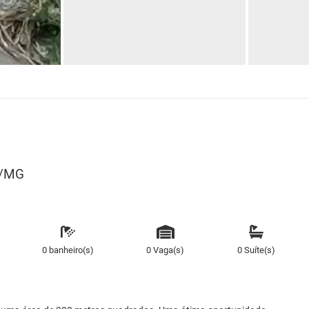
A/MG
0 banheiro(s)
0 Vaga(s)
0 Suíte(s)